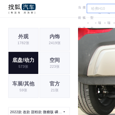
当
搜
车
奇
奇
前
狐
型
＞
＞
瑞
＞
瑞
位
汽
大
QQ
QQ
外观
内饰
置:
车
全
1782张
2419张
底盘/动力
空间
573张
223张
车展/其他
官方
59张
21张
2022款 改款 甜粉款 微糖版 磷酸