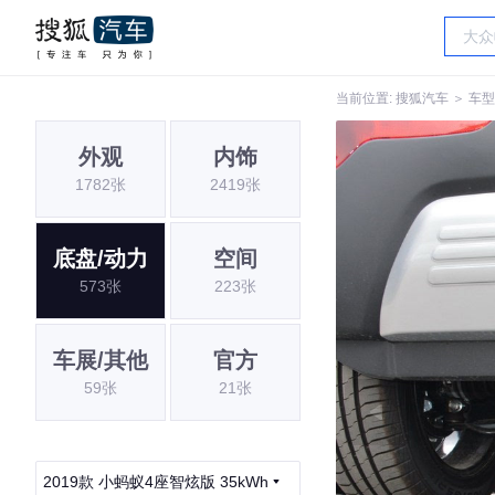
当前位置:
搜狐汽车
＞
车型
外观
内饰
1782张
2419张
底盘/动力
空间
573张
223张
车展/其他
官方
59张
21张
2019款 小蚂蚁4座智炫版 35kWh