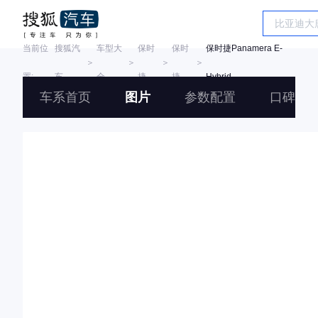
当前位
搜狐汽
车型大
保时
保时
保时捷Panamera E-
＞
＞
＞
＞
置:
车
全
捷
捷
Hybrid
车系首页
图片
参数配置
口碑