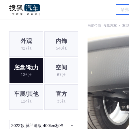
当前位置:
搜狐汽车
＞
车型
外观
内饰
427张
548张
底盘/动力
空间
136张
67张
车展/其他
官方
124张
33张
2022款 莫兰迪版 400km标准续