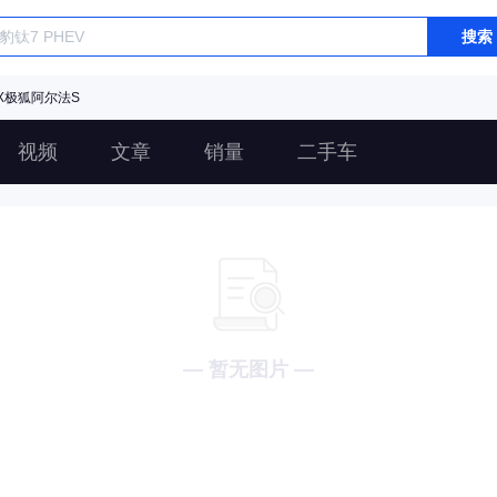
搜索
OX极狐阿尔法S
视频
文章
销量
二手车
— 暂无图片 —