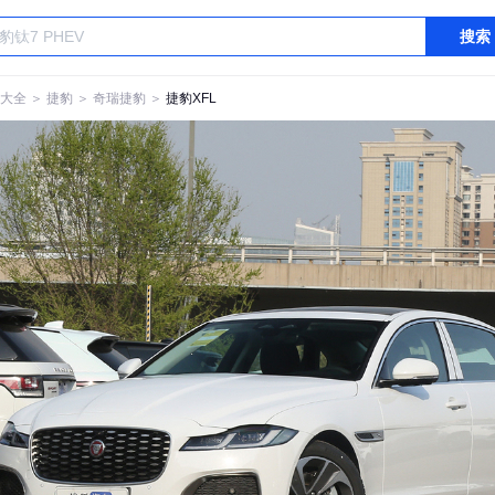
搜索
大全
＞
捷豹
＞
奇瑞捷豹
＞
捷豹XFL