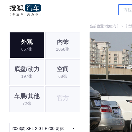
当前位置:
搜狐汽车
＞
车型
外观
内饰
657张
1058张
底盘/动力
空间
197张
68张
车展/其他
官方
72张
2023款 XFL 2.0T P200 两驱精