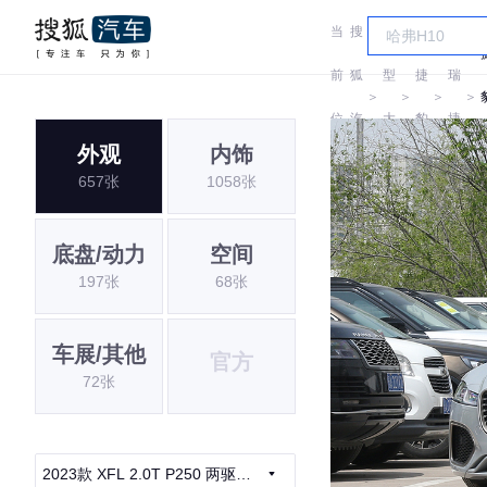
当
搜
车
奇
前
狐
型
捷
瑞
＞
＞
＞
＞
位
汽
大
豹
捷
外观
内饰
置:
车
全
豹
657张
1058张
底盘/动力
空间
197张
68张
车展/其他
官方
72张
2023款 XFL 2.0T P250 两驱尊