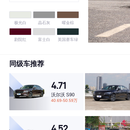
版
极光白
晶石灰
曜金棕
剧院红
富士白
英国赛车绿
首尔珍珠银
同级车推荐
4.59
4.71
沃尔沃 S90
·外观表现较为优秀，优于63%同级车
40.69-50.59万
·内饰表现较为优秀，优于53%同级车
·空间表现较为优秀，优于52%同级车
4.52