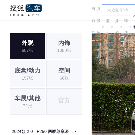
当
搜
车
奇
前
狐
型
捷
瑞
＞
＞
＞
＞
位
汽
大
豹
捷
外观
内饰
置:
车
全
豹
657张
1058张
底盘/动力
空间
197张
68张
车展/其他
官方
72张
2024款 2.0T P250 两驱尊享豪华