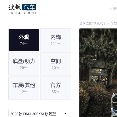
当前位置:
搜狐汽车
＞
车型
外观
内饰
74张
111张
底盘/动力
空间
29张
10张
车展/其他
官方
12张
35张
2023款 DM-i 205KM 旗舰型