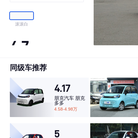
滚滚白
4.7
同级车推荐
·外观表现较为优秀，优于60%同级车
·内饰表现较为优秀，优于77%同级车
·空间表现较为优秀，优于64%同级车
4.17
朋克汽车 朋克
多多
4.58-4.98万
5