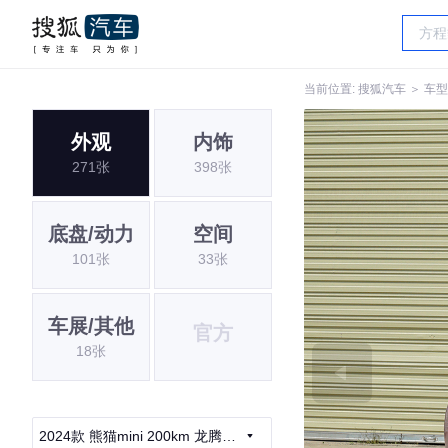
当前位置:
搜狐汽车
＞
车型
外观
内饰
271张
398张
底盘/动力
空间
101张
33张
车展/其他
官方
18张
2024款 熊猫mini 200km 龙腾