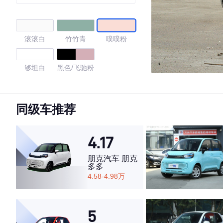
PRO版
滚滚白
竹竹青
噗噗粉
够坦白
黑色/飞驰粉
4.7
同级车推荐
4.17
·外观表现较为优秀，优于60%同级车
·内饰表现较为优秀，优于77%同级车
朋克汽车 朋克
·空间表现较为优秀，优于64%同级车
多多
4.58-4.98万
5