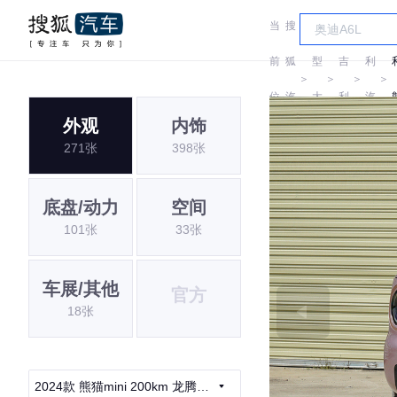
当
搜
车
吉
前
狐
型
吉
利
＞
＞
＞
＞
位
汽
大
利
汽
外观
内饰
置:
车
全
车
271张
398张
底盘/动力
空间
101张
33张
车展/其他
官方
18张
2024款 熊猫mini 200km 龙腾