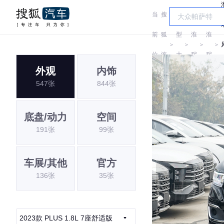
当
搜
车
江
江
前
狐
型
淮
淮
＞
＞
＞
＞
位
汽
大
瑞
瑞
外观
内饰
置:
车
全
风
风
547张
844张
底盘/动力
空间
191张
99张
车展/其他
官方
136张
35张
2023款 PLUS 1.8L 7座舒适版