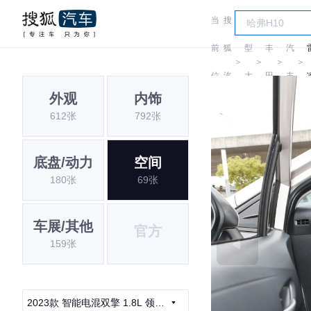
当
搜
车
广
前
狐
型
丰
汽
＞
＞
＞
＞
位
汽
大
田
丰
外观
内饰
置:
车
全
田
612张
792张
底盘/动力
空间
180张
69张
车展/其他
官方
159张
2023款 智能电混双擎 1.8L 领先