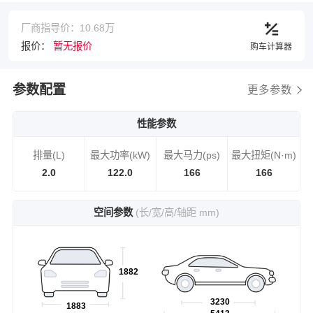
厂商指导价：10.68万
报价：
暂无报价
购车计算器
参数配置
更多参数
性能参数
排量(L)
最大功率(kW)
最大马力(ps)
最大扭矩(N·m)
2.0
122.0
166
166
空间参数
(长/宽/高/轴距 mm)
1882
3230
1883