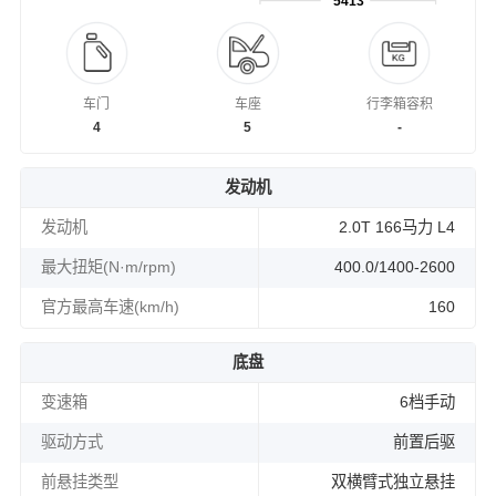
5413
车门
车座
行李箱容积
4
5
-
发动机
发动机
2.0T 166马力 L4
最大扭矩(N·m/rpm)
400.0/1400-2600
官方最高车速(km/h)
160
底盘
变速箱
6档手动
驱动方式
前置后驱
前悬挂类型
双横臂式独立悬挂