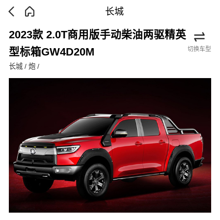
长城
2023款 2.0T商用版手动柴油两驱精英
切换车型
型标箱GW4D20M
长城 / 炮 /