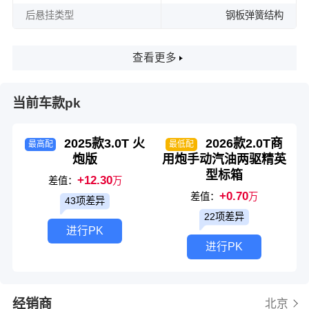
后悬挂类型
钢板弹簧结构
查看更多
当前车款pk
2025款3.0T 火
2026款2.0T商
最高配
最低配
炮版
用炮手动汽油两驱精英
型标箱
+12.30
差值：
万
+0.70
差值：
万
43项差异
22项差异
进行PK
进行PK
经销商
北京