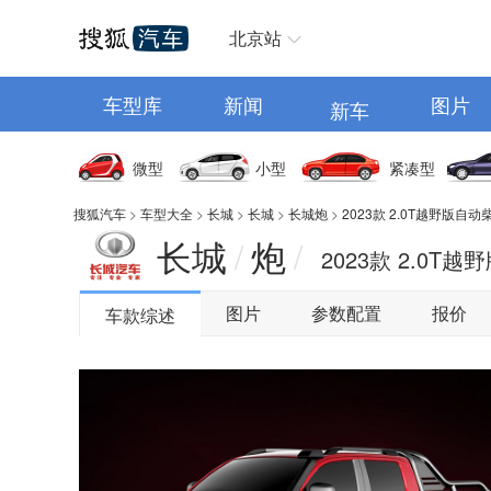
汽车首页
北京站
车型库
新闻
图片
新车
微型
小型
紧凑型
搜狐汽车
>
车型大全
>
长城
>
长城
>
长城炮
>
2023款 2.0T越野版自
长城
炮
/
/
2023款 2.0
图片
参数配置
报价
车款综述