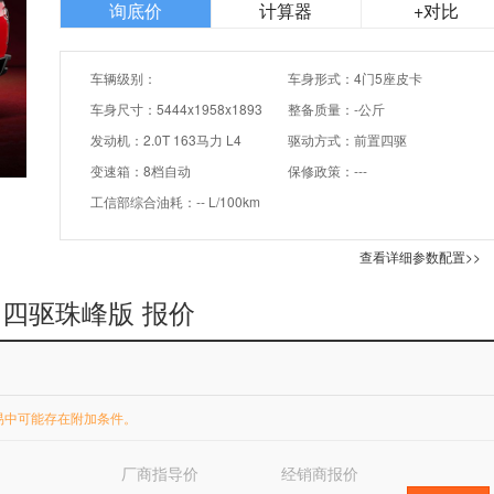
询底价
计算器
+对比
车辆级别：
车身形式：4门5座皮卡
车身尺寸：5444x1958x1893
整备质量：-公斤
发动机：2.0T 163马力 L4
驱动方式：前置四驱
变速箱：8档自动
保修政策：---
工信部综合油耗：-- L/100km
查看详细参数配置>>
柴油四驱珠峰版 报价
易中可能存在附加条件。
厂商指导价
经销商报价