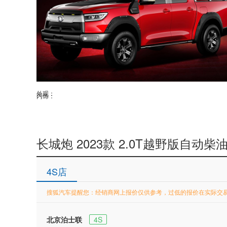
外观：
内饰：
长城炮 2023款 2.0T越野版自动
4S店
搜狐汽车提醒您：经销商网上报价仅供参考，过低的报价在实际交
北京泊士联
4S