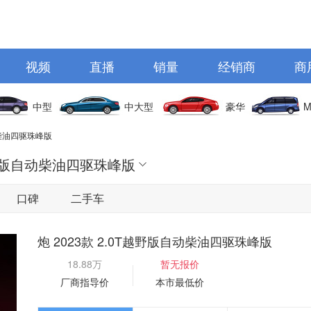
视频
直播
销量
经销商
商
中型
中大型
豪华
M
动柴油四驱珠峰版
T越野版自动柴油四驱珠峰版
口碑
二手车
炮 2023款 2.0T越野版自动柴油四驱珠峰版
18.88万
暂无报价
厂商指导价
本市最低价