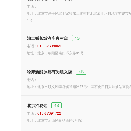
电话：
地址：北京市昌平区北七家镇东三旗村村北北辰亚运村汽车交易市场内
1号
泊士联长城汽车肖村店
4S
电话：
010-67609069
地址：北京市朝阳区南四环东路95号
哈弗新能源易有为顺义店
4S
电话：
地址：北京市顺义区李桥镇通顺路75号中国石化日日兴加油站南侧2
北京泊易达
4S
电话：
010-87391722
地址：北京市房山区白杨西路8号院