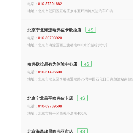
电话：
010-87391682
地址：北京市朝阳区豆各庄乡东五环南路兴达汽车广场
北京宁北海淀哈弗皮卡欧拉店
4S
电话：
010-80793920
地址：北京市海淀区西三旗桥南800米长城哈弗汽车
哈弗欧拉易有为体验中心店
4S
电话：
010-61496600
地址：北京市顺义区李桥镇通顺路75号中国石化日日兴加油站南侧2
北京宁北昌平哈弗皮卡店
4S
电话：
010-89789508
地址：北京市昌平区西关环岛南400米
北京海昌瑞晨哈弗亚市店
4S