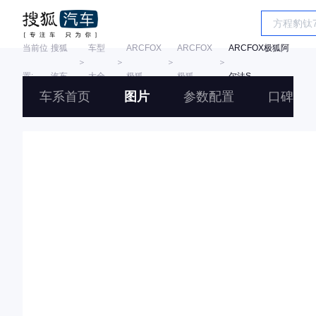
当前位
搜狐
车型
ARCFOX
ARCFOX
ARCFOX极狐阿
＞
＞
＞
＞
置:
汽车
大全
极狐
极狐
尔法S
车系首页
图片
参数配置
口碑