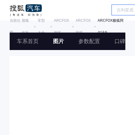
当前位
搜狐
车型
ARCFOX
ARCFOX
ARCFOX极狐阿
＞
＞
＞
＞
置:
汽车
大全
极狐
极狐
尔法S
车系首页
图片
参数配置
口碑