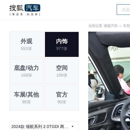
当前位置:
搜狐汽车
＞
车型
外观
内饰
553张
977张
底盘/动力
空间
168张
106张
车展/其他
官方
95张
90张
2024款 领航系列 2.0TGDI 两驱