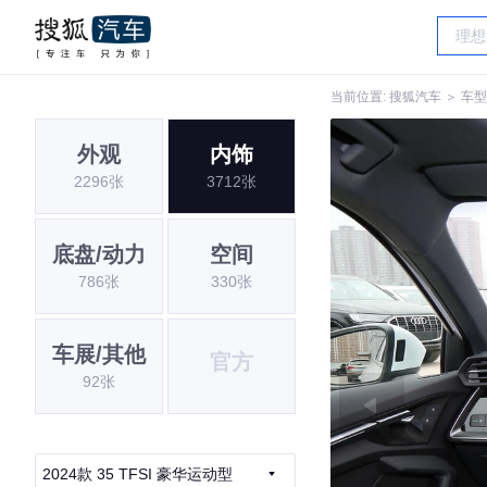
当前位置:
搜狐汽车
＞
车型
外观
内饰
2296张
3712张
底盘/动力
空间
786张
330张
车展/其他
官方
92张
2024款 35 TFSI 豪华运动型