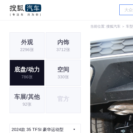
当前位置:
搜狐汽车
＞
车型
外观
内饰
2296张
3712张
底盘/动力
空间
786张
330张
车展/其他
官方
92张
2024款 35 TFSI 豪华运动型