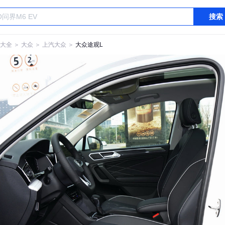
搜索
大全
＞
大众
＞
上汽大众
＞
大众途观L