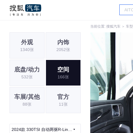
当前位置:
搜狐汽车
＞
车型
外观
内饰
1340张
2052张
底盘/动力
空间
532张
166张
车展/其他
官方
88张
11张
2024款 330TSI 自动两驱R-Line