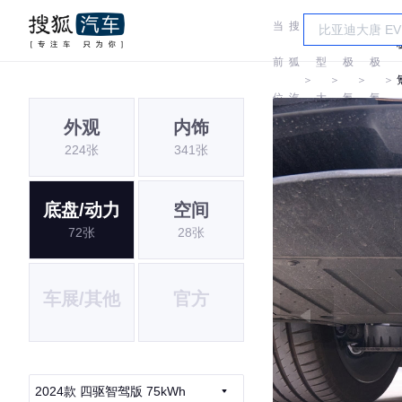
当
搜
车
前
狐
型
极
极
＞
＞
＞
＞
位
汽
大
氪
氪
外观
内饰
置:
车
全
224张
341张
底盘/动力
空间
72张
28张
车展/其他
官方
2024款 四驱智驾版 75kWh