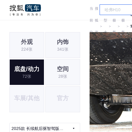
当
搜
车
前
狐
型
极
极
＞
＞
＞
＞
位
汽
大
氪
氪
外观
内饰
置:
车
全
224张
341张
底盘/动力
空间
72张
28张
车展/其他
官方
2025款 长续航后驱智驾版