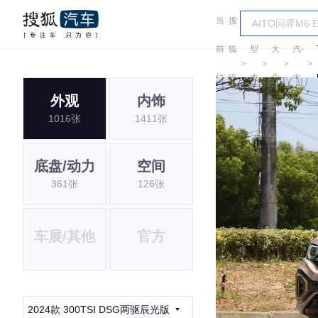
当
搜
车
一
前
狐
型
大
汽-
＞
＞
＞
＞
位
汽
大
众
大
外观
内饰
置:
车
全
众
1016张
1411张
底盘/动力
空间
361张
126张
车展/其他
官方
2024款 300TSI DSG两驱辰光版