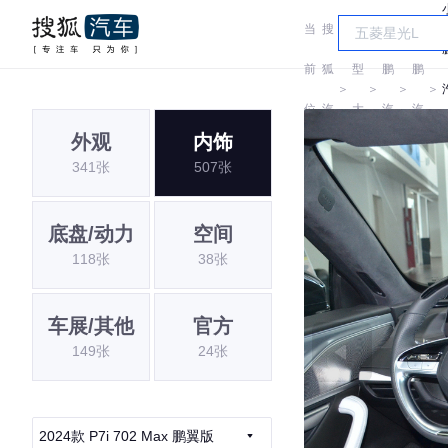
当
搜
车
小
小
前
狐
型
鹏
鹏
＞
＞
＞
＞
位
汽
大
汽
汽
外观
内饰
置:
车
全
车
车
341张
507张
底盘/动力
空间
118张
38张
车展/其他
官方
149张
24张
2024款 P7i 702 Max 鹏翼版