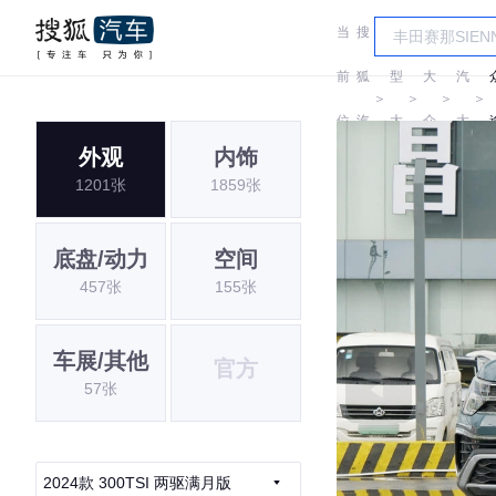
当
搜
车
上
前
狐
型
大
汽
＞
＞
＞
＞
位
汽
大
众
大
外观
内饰
置:
车
全
众
1201张
1859张
底盘/动力
空间
457张
155张
车展/其他
官方
57张
2024款 300TSI 两驱满月版