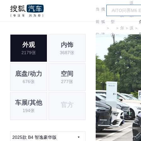
沃
当
搜
车
沃
尔
前
狐
型
＞
＞
尔
＞
沃
＞
位
汽
大
沃
亚
外观
内饰
置:
车
全
2179张
3687张
太
底盘/动力
空间
676张
277张
车展/其他
官方
194张
2025款 B4 智逸豪华版