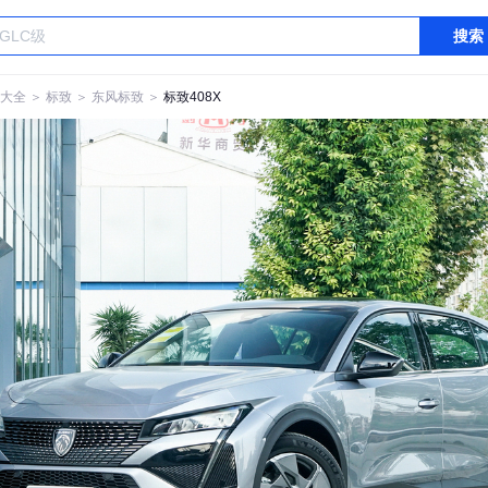
搜索
大全
＞
标致
＞
东风标致
＞
标致408X