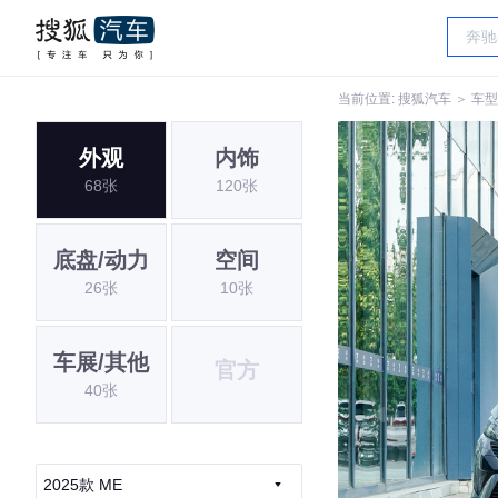
当前位置:
搜狐汽车
＞
车型
外观
内饰
68张
120张
底盘/动力
空间
26张
10张
车展/其他
官方
40张
2025款 ME