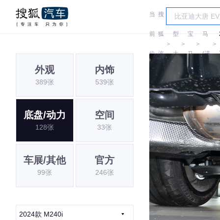
当
搜
车
宝
前
狐
型
宝
马
＞
＞
＞
＞
位
汽
大
马
(进
外观
内饰
置:
车
全
口)
389张
539张
底盘/动力
空间
128张
33张
车展/其他
官方
99张
246张
2024款 M240i