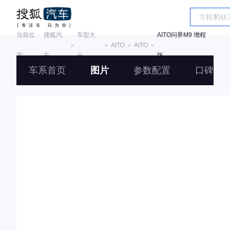
当前位
搜狐汽
车型大
AITO问界M9 增程
＞
＞
AITO
＞
AITO
＞
置:
车
全
版
车系首页
图片
参数配置
口碑