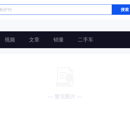
搜索
视频
文章
销量
二手车
— 暂无图片 —