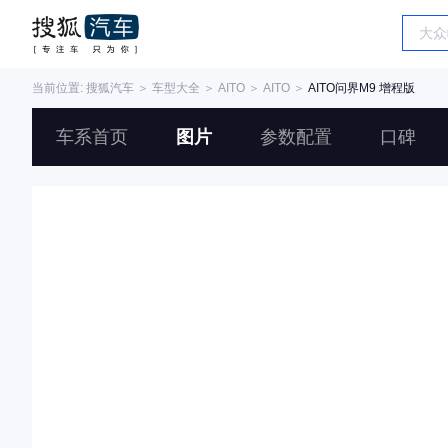
当前位置:
搜狐汽车
＞
车型大全
＞
AITO
＞
AITO
＞
AITO问界M9 增程版
车系首页
图片
参数配置
口碑