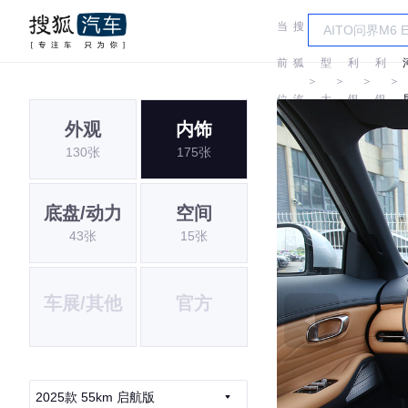
当
搜
车
吉
吉
前
狐
型
利
利
＞
＞
＞
＞
位
汽
大
银
银
外观
内饰
置:
车
全
河
河
130张
175张
i
底盘/动力
空间
43张
15张
车展/其他
官方
2025款 55km 启航版