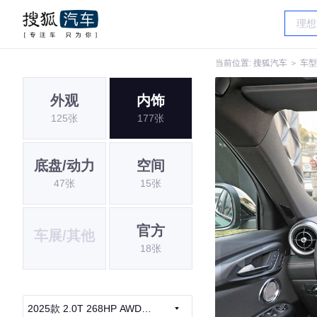
当前位置:
搜狐汽车
＞
车型
外观
内饰
125张
177张
底盘/动力
空间
47张
15张
官方
车展/其他
18张
2025款 2.0T 268HP AWD