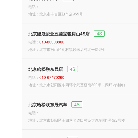
电话：
地址：北京市丰台区赵辛店955号
北京隆晟骏业五菱宝骏房山4S店
4S
电话：
010-80308300
地址：北京市房山区阎村镇炒米店村北一层6号
北京哈松联东晟店
4S
电话：
010-67470260
地址：北京市朝阳区东四环小武基桥南300米（四环内辅路）
北京哈松联东晟汽车
4S
电话：
地址：北京市朝阳区王四营乡道口村庞大汽车园1号院3号楼