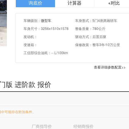
询底价
计算器
+对比
车辆级别：
微型车
车身形式：5门4座两厢轿车
车身尺寸：3256x1510x1578
整备质量：780公斤
发动机：
驱动方式：后置后驱
变速箱：
保修政策：整车3年/10万公里
工信部综合油耗：-- L/100km
查看详细参数配置>>
四门版 进阶款 报价
易中可能存在附加条件。
厂商指导价
经销商报价