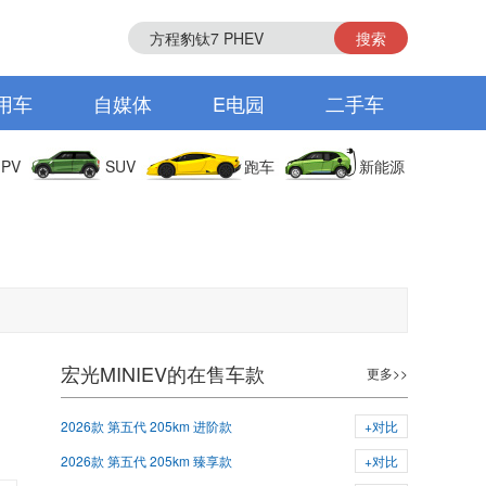
搜索
用车
自媒体
E电园
二手车
PV
SUV
跑车
新能源
宏光MINIEV的在售车款
更多>>
2026款 第五代 205km 进阶款
+对比
2026款 第五代 205km 臻享款
+对比