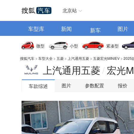
汽车首页
北京站
车型库
新闻
图片
新车
微型
小型
紧凑型
搜狐汽车
>
车型大全
>
五菱
>
上汽通用五菱
>
五菱宏光MINIEV
>
202
上汽通用五菱
宏光MI
/
图片
参数配置
报价
车款综述