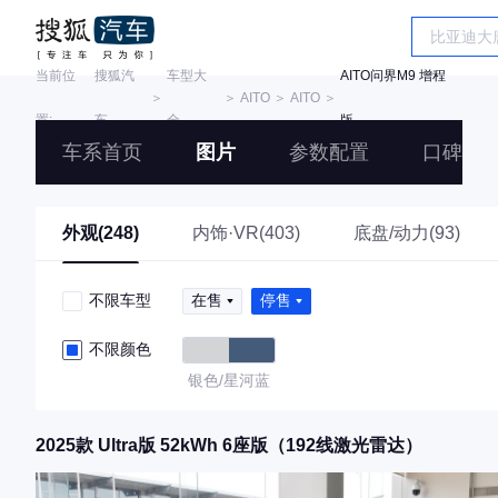
当前位
搜狐汽
车型大
AITO问界M9 增程
＞
＞
AITO
＞
AITO
＞
置:
车
全
版
车系首页
图片
参数配置
口碑
外观(248)
内饰·VR(403)
底盘/动力(93)
不限车型
在售
停售
不限颜色
银色/星河蓝
2025款 Ultra版 52kWh 6座版（192线激光雷达）