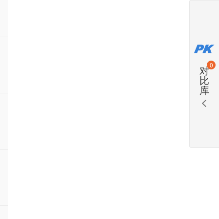
0
对
比
库