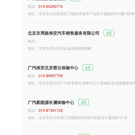
电话：
010-60290715
地址：北京市大兴区西红门镇经济技术产业区中鼎路26号1幢1层08
北京京周路埃安汽车销售服务有限公司
4S
电话：
地址：北京市房山区房山饶乐府村西9幢
广汽埃安北京密云体验中心
4S
电话：
010-89097755
地址：北京市密云区广汽埃安密云体验中心十里铺镇京沈路辅路66
广汽新能源长澜体验中心
4S
电话：
010-87391722
地址：北京市丰台区南三环西路28号院中林置业大厦B座101号