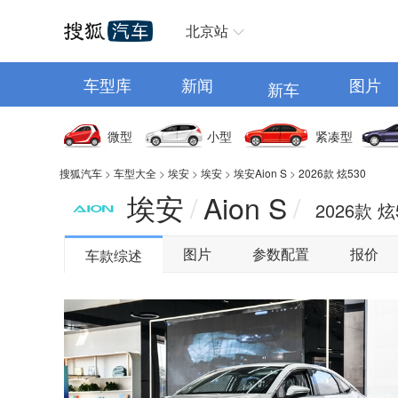
汽车首页
北京站
车型库
新闻
图片
新车
微型
小型
紧凑型
搜狐汽车
>
车型大全
>
埃安
>
埃安
>
埃安Aion S
>
2026款 炫530
埃安
Aion S
/
/
2026款 炫
图片
参数配置
报价
车款综述