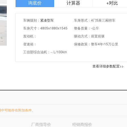
询底价
计算器
+对比
车辆级别：
紧凑型车
车身形式：4门5座三厢轿车
车身尺寸：4805x1880x1545
整备质量：-公斤
发动机：
驱动方式：前置前驱
变速箱：
保修政策：整车4年/15万公里
工信部综合油耗：-- L/100km
查看详细参数配置>>
易中可能存在附加条件。
厂商指导价
经销商报价