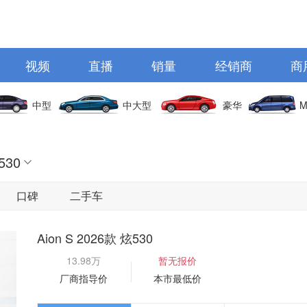
视频
直播
销量
经销商
商
中型
中大型
豪华
M
530
口碑
二手车
Aion S 2026款 炫530
13.98万
暂无报价
厂商指导价
本市最低价