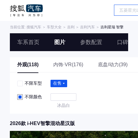
当前位置:
搜狐汽车
＞
车型大全
＞
吉利
＞
吉利汽车
＞
吉利星瑞 智擎
车系首页
图片
参数配置
口碑
外观(118)
内饰·VR(176)
底盘/动力(39)
不限车型
在售
不限颜色
冰晶白
2026款 i-HEV智擎混动星汉版