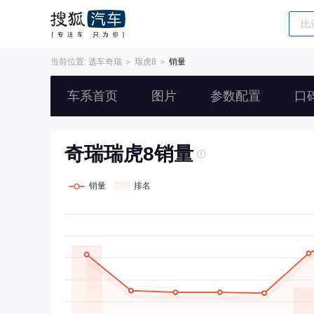
当前位置: 选车
奇瑞
＞
瑞虎8
＞
销量
车系首页
图片
参数配置
口
奇瑞瑞虎8销量