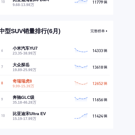
11779
10
辆
9.68-13.98万
中型SUV销量排行(6月)
完整榜单
小米汽车YU7
14333
6
辆
23.35-38.99万
大众探岳
13618
7
辆
19.89-25.99万
奇瑞瑞虎8
12652
8
辆
9.99-15.39万
奔驰GLC级
11656
9
辆
35.18-46.28万
比亚迪宋Ultra EV
11424
10
辆
15.19-17.99万