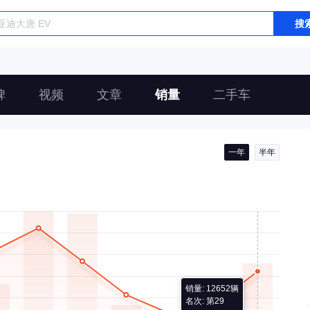
搜
碑
视频
文章
销量
二手车
一年
半年
销量: 12652辆
名次: 第29