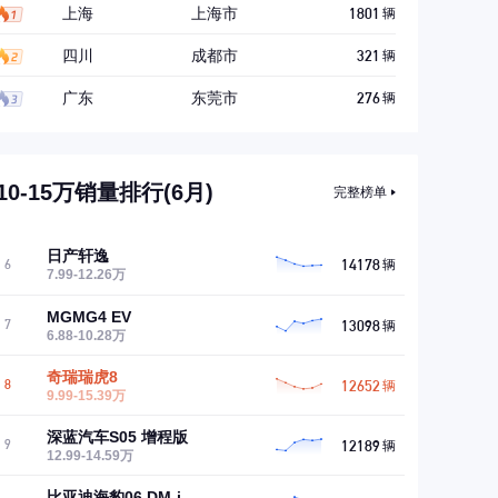
上海
上海市
1801
辆
四川
成都市
321
辆
广东
东莞市
276
辆
10-15万销量排行(6月)
完整榜单
日产轩逸
14178
6
辆
7.99-12.26万
MGMG4 EV
13098
7
辆
6.88-10.28万
奇瑞瑞虎8
12652
8
辆
9.99-15.39万
深蓝汽车S05 增程版
12189
9
辆
12.99-14.59万
比亚迪海豹06 DM-i