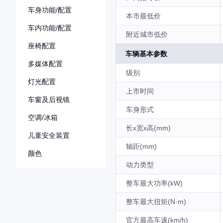
车身功能/配置
本市最低价
车内功能/配置
附近城市低价
座椅配置
车辆基本参数
多媒体配置
级别
灯光配置
上市时间
车窗及后视镜
车身形式
空调/冰箱
长x宽x高(mm)
儿童安全装置
轴距(mm)
颜色
动力类型
整车最大功率(kW)
整车最大扭矩(N·m)
官方最高车速(km/h)