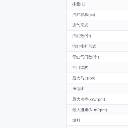
排量(L)
汽缸容积(cc)
进气形式
汽缸数(个)
汽缸排列形式
每缸气门数(个)
气门结构
最大马力(ps)
压缩比
最大功率(kW/rpm)
最大扭矩(N·m/rpm)
燃料