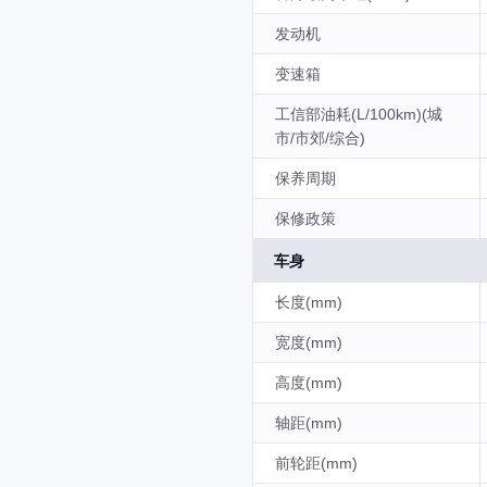
发动机
变速箱
工信部油耗(L/100km)(城
市/市郊/综合)
保养周期
保修政策
车身
长度(mm)
宽度(mm)
高度(mm)
轴距(mm)
前轮距(mm)