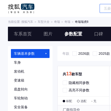
当前位置:
搜狐汽车
＞
车型大全
＞
奇瑞
＞
奇瑞
＞
奇瑞瑞虎8
车系首页
图片
参数配置
口碑
车辆基本参数
年款
2026款
2025款
车身
发动机
13
共
款车型
变速箱
隐藏相同参数
底盘转向
高亮不同参数
车轮制动
标配
选配
-
无
安全装备
厂商指导价