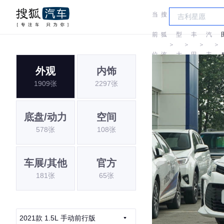
当
搜
车
一
前
狐
型
丰
汽
＞
＞
＞
＞
位
汽
大
田
丰
外观
内饰
置:
车
全
田
1909张
2297张
底盘/动力
空间
578张
108张
车展/其他
官方
181张
65张
2021款 1.5L 手动前行版