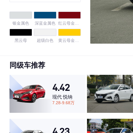
银金属色
深蓝金属色
红云母金属
色
黑云母
超级白色
黄云母金属
色
粉金属色
橙金属色
紫罗兰云母
金属色
同级车推荐
烈焰红金属
极光白
珍珠白
色
4.42
4.69
现代 悦纳
7.28-9.68万
·外观表现较为优秀，优于67%同级车
·内饰表现较为优秀，优于64%同级车
4.23
·空间表现较为优秀，优于87%同级车