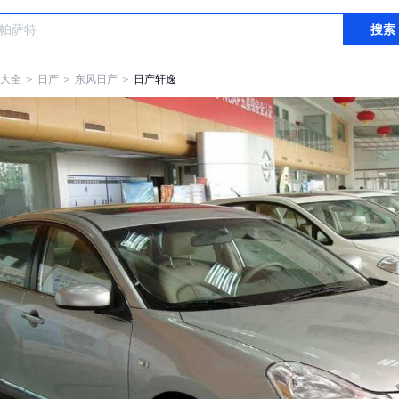
搜索
大全
＞
日产
＞
东风日产
＞
日产轩逸