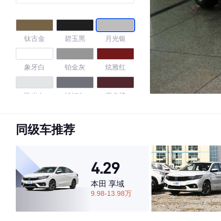
钛古金
碧玉黑
月光银
象牙白
铂金灰
炫雅红
珠光白
钨钢灰
摩卡棕
旋风橙
曜石黑
珠贝白
同级车推荐
4.68
4.29
本田 享域
9.98-13.98万
·外观表现一般，低于53%同级车
·内饰表现较为优秀，优于72%同级车
·空间表现较为优秀，优于79%同级车