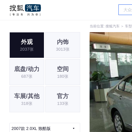
当前位置:
搜狐汽车
＞
车型
外观
内饰
2037张
3013张
底盘/动力
空间
687张
180张
车展/其他
官方
318张
133张
2007款 2.0XL 致酷版