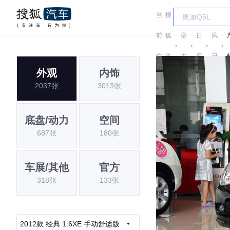
当
搜
车
东
前
狐
型
日
风
＞
＞
＞
＞
位
汽
大
产
日
外观
内饰
置:
车
全
产
2037张
3013张
底盘/动力
空间
687张
180张
车展/其他
官方
318张
133张
2012款 经典 1.6XE 手动舒适版