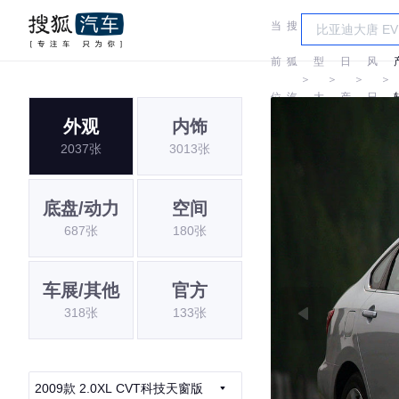
当
搜
车
东
前
狐
型
日
风
＞
＞
＞
＞
位
汽
大
产
日
外观
内饰
置:
车
全
产
2037张
3013张
底盘/动力
空间
687张
180张
车展/其他
官方
318张
133张
2009款 2.0XL CVT科技天窗版