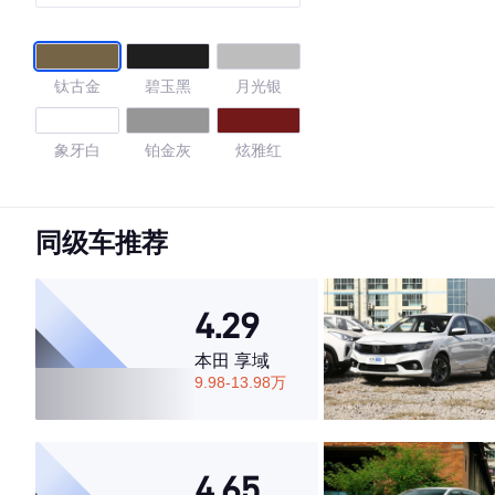
钛古金
碧玉黑
月光银
象牙白
铂金灰
炫雅红
珠光白
钨钢灰
摩卡棕
同级车推荐
旋风橙
曜石黑
珠贝白
4.29
4.68
本田 享域
9.98-13.98万
·外观表现一般，低于53%同级车
·内饰表现较为优秀，优于72%同级车
4.65
·空间表现较为优秀，优于79%同级车