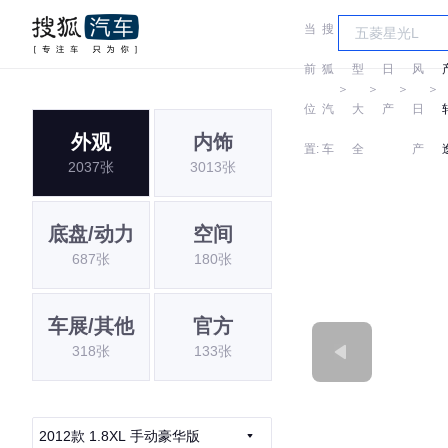
当
搜
车
东
前
狐
型
日
风
＞
＞
＞
＞
位
汽
大
产
日
外观
内饰
置:
车
全
产
2037张
3013张
底盘/动力
空间
687张
180张
车展/其他
官方
318张
133张
2012款 1.8XL 手动豪华版