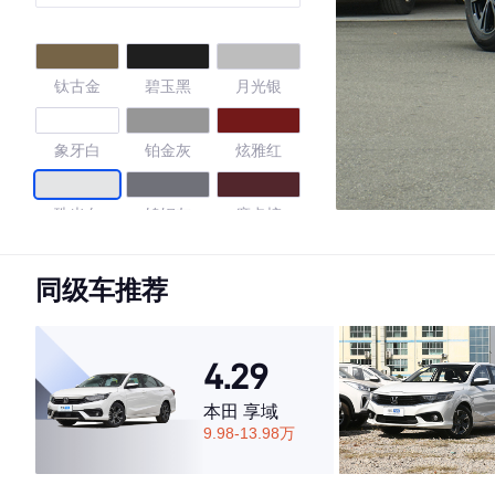
钛古金
碧玉黑
月光银
象牙白
铂金灰
炫雅红
珠光白
钨钢灰
摩卡棕
旋风橙
曜石黑
珠贝白
同级车推荐
4.68
4.29
本田 享域
9.98-13.98万
·外观表现一般，低于53%同级车
·内饰表现较为优秀，优于72%同级车
·空间表现较为优秀，优于79%同级车