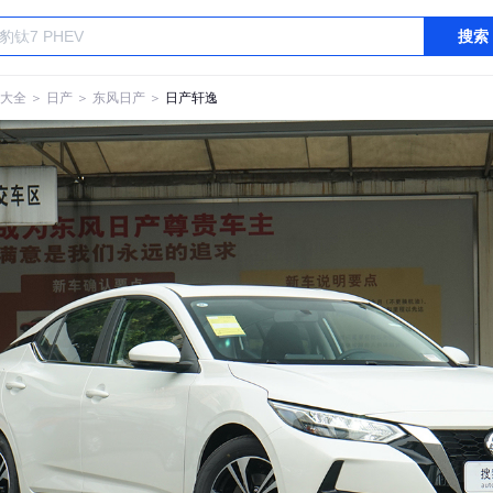
搜索
大全
＞
日产
＞
东风日产
＞
日产轩逸