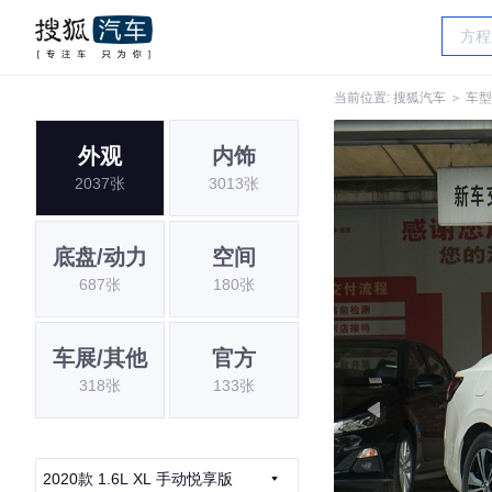
当前位置:
搜狐汽车
＞
车型
外观
内饰
2037张
3013张
底盘/动力
空间
687张
180张
车展/其他
官方
318张
133张
2020款 1.6L XL 手动悦享版