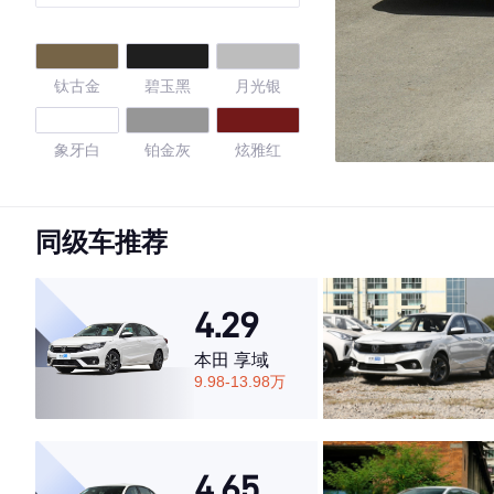
版
钛古金
碧玉黑
月光银
象牙白
铂金灰
炫雅红
珠光白
钨钢灰
摩卡棕
同级车推荐
旋风橙
曜石黑
珠贝白
4.29
4.68
本田 享域
9.98-13.98万
·外观表现一般，低于53%同级车
·内饰表现较为优秀，优于72%同级车
4.65
·空间表现较为优秀，优于79%同级车