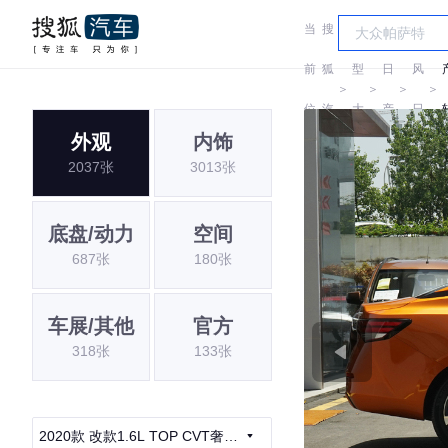
当
搜
车
东
前
狐
型
日
风
＞
＞
＞
＞
位
汽
大
产
日
外观
内饰
置:
车
全
产
2037张
3013张
底盘/动力
空间
687张
180张
车展/其他
官方
318张
133张
2020款 改款1.6L TOP CVT奢享