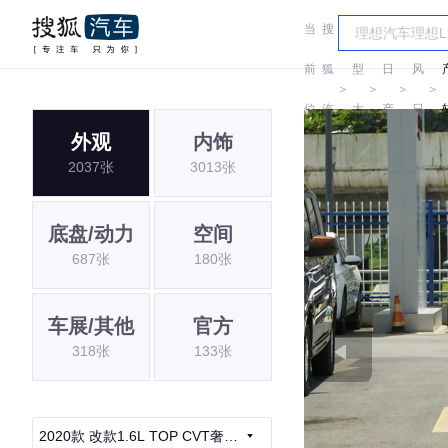
当
搜
车
东
前
狐
型
日
风
＞
＞
＞
＞
位
汽
大
产
日
外观
内饰
置:
车
全
产
2037张
3013张
底盘/动力
空间
687张
180张
车展/其他
官方
318张
133张
2020款 改款1.6L TOP CVT奢享