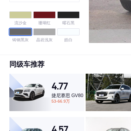
流沙金
珊瑚红
曜石黑
铸钢黑灰
晶岩浅灰
皓白
4.72
同级车推荐
·外观表现较为优秀，优于74%同级车
4.77
·内饰表现一般，低于72%同级车
·空间表现一般，低于68%同级车
捷尼赛思 GV80
53-66.9万
4.57