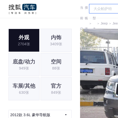
当
搜
车
前
狐
型
＞
＞
Jeep
＞
Jee
位
汽
大
外观
内饰
置:
车
全
2704张
3409张
底盘/动力
空间
949张
88张
车展/其他
官方
630张
849张
2012款 3.6L 豪华导航版