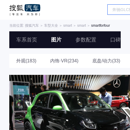
当前位置:
搜狐汽车
＞
车型大全
＞
smart
＞
smart
＞
smartforfour
车系首页
图片
参数配置
口碑
外观(183)
内饰·VR(234)
底盘/动力(33)